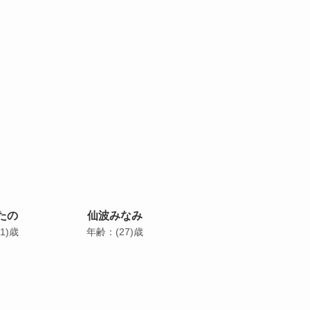
たの
仙波みなみ
1)歳
年齢：(27)歳